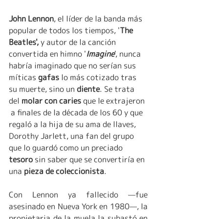
John Lennon
, el líder de la banda más 
popular de todos los tiempos, '
The 
Beatles',
 y autor de la canción 
convertida en himno '
Imagine
', nunca 
habría imaginado que no serían sus 
míticas 
gafas 
lo más cotizado tras 
su muerte, sino un 
diente
. Se trata 
del
 molar con caries
 que le extrajeron 
 a finales de la década de los 60 y que 
regaló a la hija de su ama de llaves, 
Dorothy Jarlett, una fan del grupo 
que lo guardó como un preciado 
tesoro 
sin saber que se convertiría en 
una 
pieza de coleccionista
. 
Con Lennon ya fallecido —fue 
asesinado en Nueva York en 1980—, la 
propietaria de la muela la subastó en 