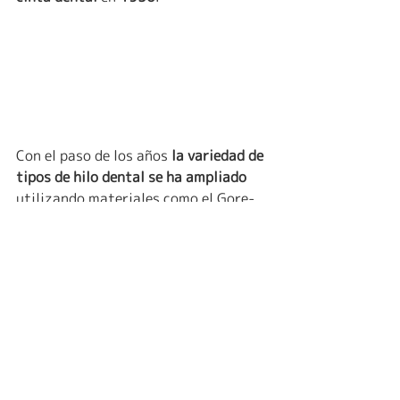
Con el paso de los años 
la variedad de 
tipos de hilo dental se ha ampliado 
utilizando materiales como el Gore-
Tex y el teflón o polipropileno, 
además de diferentes texturas más 
esponjosas y suaves, incluso 
añadiéndoles cera y sabor y 
existiendo la opción de contar con 
extremos rígidos para ayudar a 
limpiar alrededor de los brackets de 
las ortodoncias u otros aparatos 
dentales.