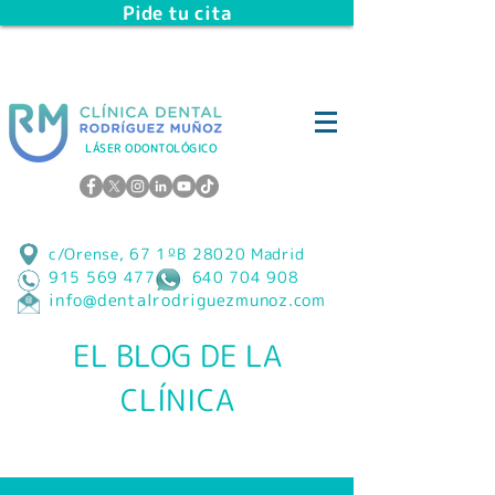
Pide tu cita
LÁSER ODONTOLÓGICO
¡Síguenos en redes sociales!
c/Orense, 67 1ºB 28020 Madrid
915 569 477 640 704 908
info@dentalrodriguezmunoz.com
EL BLOG DE LA
CLÍNICA