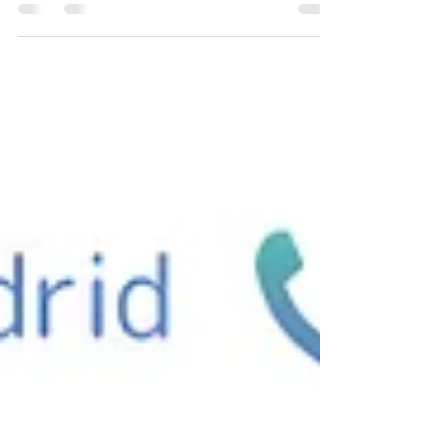
búcaro, una arcilla roja muy fina y porosa,
creyendo que les ayudaba a blanquear la piel.